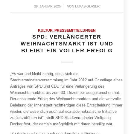
29. JANUAR 2025
/
VON
LUKAS GLASER
KULTUR
,
PRESSEMITTEILUNGEN
SPD: VERLÄNGERTER
WEIHNACHTSMARKT IST UND
BLEIBT EIN VOLLER ERFOLG
„Es war und bleibt richtig, dass sich die
Stadtverordnetenversammlung im Jahr 2012 auf Grundlage eines
Antrages von SPD und CDU für eine Verlängerung des
Weihnachtsmarktes bis zum 30. Dezember ausgesprochen hat.
Der anhaltende Erfolg des Weihnachtsmarktes und die wertvolle
Belebung der Innenstadt rechtfertigen diese Entscheidung immer
wieder, die wesentlich auch auf sozialdemokratische Initiative
zurückzuführen ist“, stellt SPD-Stadtverordneter Wolfgang
Decker fest, der damals maßgeblich mit daran beteiligt war.
„Zu danken ist dabei auch den damals zuständigen