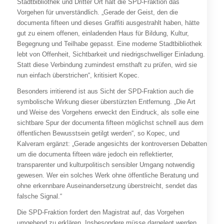
Stadtbibliothek und Dritter Ort hält die SPD-Fraktion das
Vorgehen für unverständlich. „Gerade der Geist, den die
documenta fifteen und dieses Graffiti ausgestrahlt haben, hätte
gut zu einem offenen, einladenden Haus für Bildung, Kultur,
Begegnung und Teilhabe gepasst. Eine moderne Stadtbibliothek
lebt von Offenheit, Sichtbarkeit und niedrigschwelliger Einladung.
Statt diese Verbindung zumindest ernsthaft zu prüfen, wird sie
nun einfach überstrichen“, kritisiert Kopec.
Besonders irritierend ist aus Sicht der SPD-Fraktion auch die
symbolische Wirkung dieser überstürzten Entfernung. „Die Art
und Weise des Vorgehens erweckt den Eindruck, als solle eine
sichtbare Spur der documenta fifteen möglichst schnell aus dem
öffentlichen Bewusstsein getilgt werden“, so Kopec, und
Kalveram ergänzt: „Gerade angesichts der kontroversen Debatten
um die documenta fifteen wäre jedoch ein reflektierter,
transparenter und kulturpolitisch sensibler Umgang notwendig
gewesen. Wer ein solches Werk ohne öffentliche Beratung und
ohne erkennbare Auseinandersetzung überstreicht, sendet das
falsche Signal.“
Die SPD-Fraktion fordert den Magistrat auf, das Vorgehen
umgehend zu erklären. Insbesondere müsse dargelegt werden,