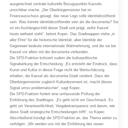
ausgerechnet zentrale kulturelle Bezugspunkte Kassels
unsichtbar mache. „Der Oberbürgermeister hat im
Finanzausschuss gesagt, das neue Logo solle identitätsstiftend
sein. Was könnte identitätsstiftender sein als die documenta? Sie
ist ein Aushängeschild dieser Stadt und prägt, wofür Kassel
heute weltweit steht“, betont Kopec. Das Stadtwappen stehe „in
aller Ehre“ für die historische Identität, aber Identität der
Gegenwart bedeute internationale Wahrnehmung, und die sei bei
Kassel vor allem mit der documenta verbunden.
Die SPD-Fraktion kritisiert zudem die kulturpolitische
Signalwirkung der Entscheidung. „Es entsteht der Eindruck, dass
Kunst und Kultur in dieser Frage nicht die Wertschätzung
erhalten, die Kassel als documenta-Stadt verdient. Dass der
Oberbürgermeister zugleich Kulturdezernent ist, macht dieses
Signal umso problematischer“, sagt Kopec.
Die SPD-Fraktion fordert eine umfassende Prüfung der
Einführung des Stadtlogos. „Es geht nicht um Geschmack. Es
geht um Verantwortlichkeit, Vergabetransparenz und darum, wie
diese Stadt strategische Entscheidungen trifft“, so Kopec.
Abschließend kündigt die SPD-Fraktion an, das Thema weiter zu
verfolgen: „Wir werden uns mit der Einführung des neuen