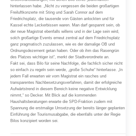
hinterlassen habe. „Nicht zu vergessen die beiden großartigen
Freiluftkonzerte mit Sting und Sarah Connor auf dem
Friedrichsplatz, die tausende von Gästen anlockten und für
Kassel echte Leckerbissen waren. Man darf gespannt sein, ob
der neue Magistrat ebenfalls willens und in der Lage sein wird,
solch großartige Events erneut zentral auf dem Friedrichsplatz
ganz pragmatisch zuzulassen, wie es der damalige OB und
Ordnungsdezernent getan haben. Oder ob ihm das Rasengrün
des Platzes wichtiger ist“, merkt der Stadtverordnete an.
Fakt sei, dass Bilo für seine Nachfolge, die fachlich sicher nicht
so einfach zu regeln sein werde, „große Schuhe“ hinterlasse. „In
jedem Fall erwarten wir vom Magistrat ein rasches und
transparentes Nachbesetzungsverfahren, damit der erfolgreiche
Aufwärtstrend in diesem Bereich keine negative Entwicklung
nimmt,“ so Decker. Mit Blick auf die kommenden
Haushaltsberatungen erwarte die SPD-Fraktion zudem mit
Spannung die erstmalige Umsetzung der bereits länger geplanten
Einführung der Tourismusabgabe, die ebenfalls unter der Regie
Bilos konzipiert worden sei.