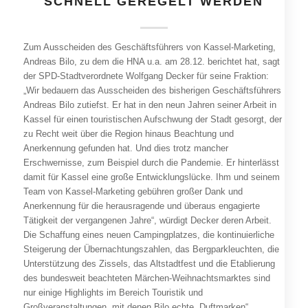
SCHNELL GEREGELT WERDEN
Zum Ausscheiden des Geschäftsführers von Kassel-Marketing,
Andreas Bilo, zu dem die HNA u.a. am 28.12. berichtet hat, sagt
der SPD-Stadtverordnete Wolfgang Decker für seine Fraktion:
„Wir bedauern das Ausscheiden des bisherigen Geschäftsführers
Andreas Bilo zutiefst. Er hat in den neun Jahren seiner Arbeit in
Kassel für einen touristischen Aufschwung der Stadt gesorgt, der
zu Recht weit über die Region hinaus Beachtung und
Anerkennung gefunden hat. Und dies trotz mancher
Erschwernisse, zum Beispiel durch die Pandemie. Er hinterlässt
damit für Kassel eine große Entwicklungslücke. Ihm und seinem
Team von Kassel-Marketing gebühren großer Dank und
Anerkennung für die herausragende und überaus engagierte
Tätigkeit der vergangenen Jahre“, würdigt Decker deren Arbeit.
Die Schaffung eines neuen Campingplatzes, die kontinuierliche
Steigerung der Übernachtungszahlen, das Bergparkleuchten, die
Unterstützung des Zissels, das Altstadtfest und die Etablierung
des bundesweit beachteten Märchen-Weihnachtsmarktes sind
nur einige Highlights im Bereich Touristik und
Großveranstaltungen, mit denen Bilo echte „Duftmarken“