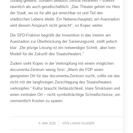
zufällig gewählt, sondern bewusst zentral verankert – sowohl
räumlich als auch gesellschaftlich. „Das Theater gehört ins Herz
der Stadt, wo es für alle gut erreichbar ist und Teil des
städtischen Lebens bleibt. Ein Nebenschauplatz am Auestadion
wird diesem Anspruch nicht gerecht“, so Kopec weiter.
Die SPD-Fraktion begrüßt die Investition in das Interim am
Auestadion zur Überbrückung der Sanierungszeit, stellt jedoch
klar: „Die jetzige Lösung ist ein notwendiger Schritt, aber kein
Modell für die Zukunft des Staatstheaters.“
Zudem sieht Kopec in der Verknüpfung mit einem möglichen
documenta-Zentrum wenig Sinn: „Wenn die FDP einen
geeigneten Ort für das documenta-Zentrum sucht, sollte sie das
nicht mit der langfristigen Zerschlagung des Staatstheaters
verknüpfen.“ Kultur braucht Verlässlichkeit, klare Strukturen und
einen zentralen Ort – nicht symbolträchtige Schnellschüsse, um
vermeintlich Kosten zu sparen.
6. MAI 2025
/
VON
LUKAS GLASER