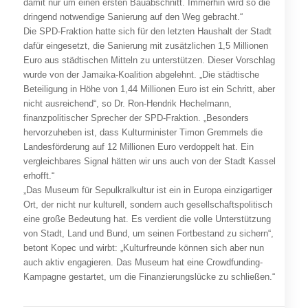
damit nur um einen ersten Bauabschnitt. Immerhin wird so die
dringend notwendige Sanierung auf den Weg gebracht.“
Die SPD-Fraktion hatte sich für den letzten Haushalt der Stadt
dafür eingesetzt, die Sanierung mit zusätzlichen 1,5 Millionen
Euro aus städtischen Mitteln zu unterstützen. Dieser Vorschlag
wurde von der Jamaika-Koalition abgelehnt. „Die städtische
Beteiligung in Höhe von 1,44 Millionen Euro ist ein Schritt, aber
nicht ausreichend“, so Dr. Ron-Hendrik Hechelmann,
finanzpolitischer Sprecher der SPD-Fraktion. „Besonders
hervorzuheben ist, dass Kulturminister Timon Gremmels die
Landesförderung auf 12 Millionen Euro verdoppelt hat. Ein
vergleichbares Signal hätten wir uns auch von der Stadt Kassel
erhofft.“
„Das Museum für Sepulkralkultur ist ein in Europa einzigartiger
Ort, der nicht nur kulturell, sondern auch gesellschaftspolitisch
eine große Bedeutung hat. Es verdient die volle Unterstützung
von Stadt, Land und Bund, um seinen Fortbestand zu sichern“,
betont Kopec und wirbt: „Kulturfreunde können sich aber nun
auch aktiv engagieren. Das Museum hat eine Crowdfunding-
Kampagne gestartet, um die Finanzierungslücke zu schließen.“