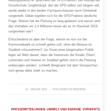
bildungspolitische Sprecherin der SPD-Fraktion. Der Ausbau der
Grundschule Jungfernkopf, den die SPD selbst seit langem will,
wurde weder in den beiden Fachausschüssen noch Ortsbeirat
vorgestellt. Dabei ergeben sich für die SPD-Fraktion deutliche
Frage. Warum hat die Planung so lang gedauert und warum wird
das Vorhaben um 2,4 Millionen teurer als es im Haushalt 2019
vorgesehen war?
Entscheidend ist aber die Frage, warum es nun vor der
Kommunalwahl so schnell gehen soll, ohne die Akteure im
Stadtteil mitzunehmen? „Im Sinne einer bürgernahen Politik,
legen wir Wert darauf, dass die Interessen der Kinder, Eltern,
Lehrenden und Vereine im Stadtteil gehört und in die Planung
einbezogen werden“, schließt Bergmann mit dem Versprechen,
sich genau dafür stark zu machen.
27. JANUAR 2021
/
VON
SWANTJE BEISHEIM
PRESSEMITTEILUNGEN
,
UMWELT UND ENERGIE
,
VORWÄRTS