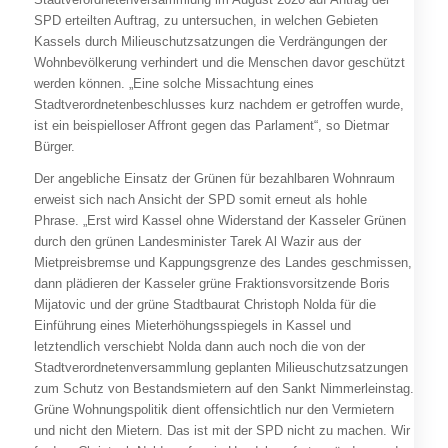
SPD erteilten Auftrag, zu untersuchen, in welchen Gebieten
Kassels durch Milieuschutzsatzungen die Verdrängungen der
Wohnbevölkerung verhindert und die Menschen davor geschützt
werden können. „Eine solche Missachtung eines
Stadtverordnetenbeschlusses kurz nachdem er getroffen wurde,
ist ein beispielloser Affront gegen das Parlament“, so Dietmar
Bürger.
Der angebliche Einsatz der Grünen für bezahlbaren Wohnraum
erweist sich nach Ansicht der SPD somit erneut als hohle
Phrase. „Erst wird Kassel ohne Widerstand der Kasseler Grünen
durch den grünen Landesminister Tarek Al Wazir aus der
Mietpreisbremse und Kappungsgrenze des Landes geschmissen,
dann plädieren der Kasseler grüne Fraktionsvorsitzende Boris
Mijatovic und der grüne Stadtbaurat Christoph Nolda für die
Einführung eines Mieterhöhungsspiegels in Kassel und
letztendlich verschiebt Nolda dann auch noch die von der
Stadtverordnetenversammlung geplanten Milieuschutzsatzungen
zum Schutz von Bestandsmietern auf den Sankt Nimmerleinstag.
Grüne Wohnungspolitik dient offensichtlich nur den Vermietern
und nicht den Mietern. Das ist mit der SPD nicht zu machen. Wir