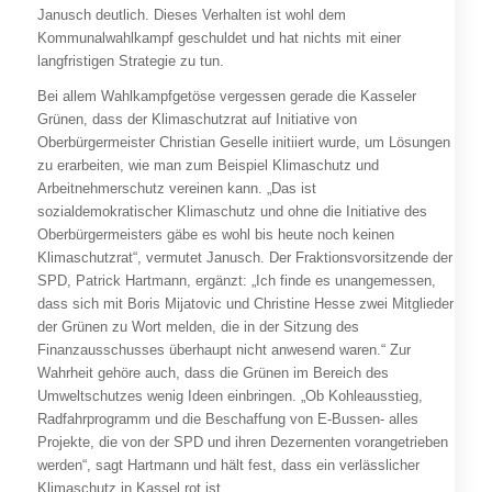
Janusch deutlich. Dieses Verhalten ist wohl dem
Kommunalwahlkampf geschuldet und hat nichts mit einer
langfristigen Strategie zu tun.
Bei allem Wahlkampfgetöse vergessen gerade die Kasseler
Grünen, dass der Klimaschutzrat auf Initiative von
Oberbürgermeister Christian Geselle initiiert wurde, um Lösungen
zu erarbeiten, wie man zum Beispiel Klimaschutz und
Arbeitnehmerschutz vereinen kann. „Das ist
sozialdemokratischer Klimaschutz und ohne die Initiative des
Oberbürgermeisters gäbe es wohl bis heute noch keinen
Klimaschutzrat“, vermutet Janusch. Der Fraktionsvorsitzende der
SPD, Patrick Hartmann, ergänzt: „Ich finde es unangemessen,
dass sich mit Boris Mijatovic und Christine Hesse zwei Mitglieder
der Grünen zu Wort melden, die in der Sitzung des
Finanzausschusses überhaupt nicht anwesend waren.“ Zur
Wahrheit gehöre auch, dass die Grünen im Bereich des
Umweltschutzes wenig Ideen einbringen. „Ob Kohleausstieg,
Radfahrprogramm und die Beschaffung von E-Bussen- alles
Projekte, die von der SPD und ihren Dezernenten vorangetrieben
werden“, sagt Hartmann und hält fest, dass ein verlässlicher
Klimaschutz in Kassel rot ist.