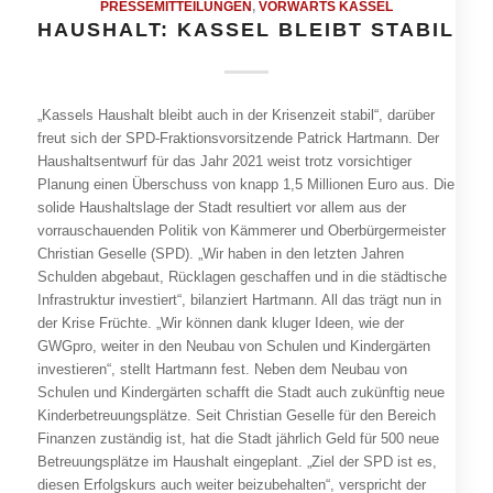
PRESSEMITTEILUNGEN
,
VORWÄRTS KASSEL
HAUSHALT: KASSEL BLEIBT STABIL
„Kassels Haushalt bleibt auch in der Krisenzeit stabil“, darüber
freut sich der SPD-Fraktionsvorsitzende Patrick Hartmann. Der
Haushaltsentwurf für das Jahr 2021 weist trotz vorsichtiger
Planung einen Überschuss von knapp 1,5 Millionen Euro aus. Die
solide Haushaltslage der Stadt resultiert vor allem aus der
vorrauschauenden Politik von Kämmerer und Oberbürgermeister
Christian Geselle (SPD). „Wir haben in den letzten Jahren
Schulden abgebaut, Rücklagen geschaffen und in die städtische
Infrastruktur investiert“, bilanziert Hartmann. All das trägt nun in
der Krise Früchte. „Wir können dank kluger Ideen, wie der
GWGpro, weiter in den Neubau von Schulen und Kindergärten
investieren“, stellt Hartmann fest. Neben dem Neubau von
Schulen und Kindergärten schafft die Stadt auch zukünftig neue
Kinderbetreuungsplätze. Seit Christian Geselle für den Bereich
Finanzen zuständig ist, hat die Stadt jährlich Geld für 500 neue
Betreuungsplätze im Haushalt eingeplant. „Ziel der SPD ist es,
diesen Erfolgskurs auch weiter beizubehalten“, verspricht der