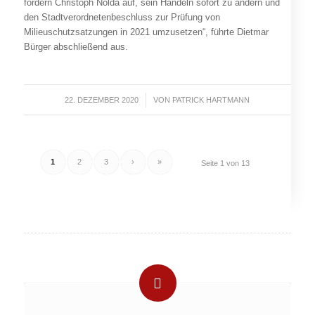
fordern Christoph Nolda auf, sein Handeln sofort zu ändern und
den Stadtverordnetenbeschluss zur Prüfung von
Milieuschutzsatzungen in 2021 umzusetzen“, führte Dietmar
Bürger abschließend aus.
22. DEZEMBER 2020
/
VON
PATRICK HARTMANN
1
2
3
›
»
Seite 1 von 13