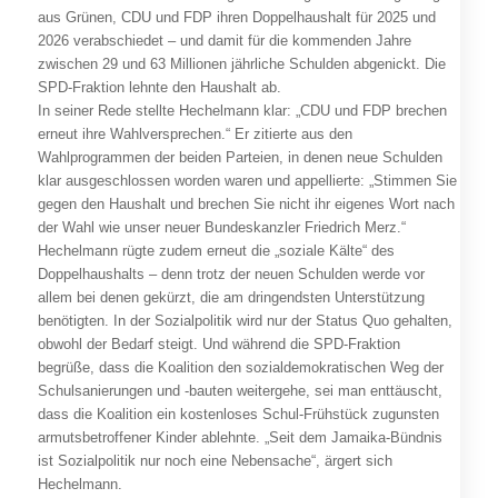
aus Grünen, CDU und FDP ihren Doppelhaushalt für 2025 und
2026 verabschiedet – und damit für die kommenden Jahre
zwischen 29 und 63 Millionen jährliche Schulden abgenickt. Die
SPD-Fraktion lehnte den Haushalt ab.
In seiner Rede stellte Hechelmann klar: „CDU und FDP brechen
erneut ihre Wahlversprechen.“ Er zitierte aus den
Wahlprogrammen der beiden Parteien, in denen neue Schulden
klar ausgeschlossen worden waren und appellierte: „Stimmen Sie
gegen den Haushalt und brechen Sie nicht ihr eigenes Wort nach
der Wahl wie unser neuer Bundeskanzler Friedrich Merz.“
Hechelmann rügte zudem erneut die „soziale Kälte“ des
Doppelhaushalts – denn trotz der neuen Schulden werde vor
allem bei denen gekürzt, die am dringendsten Unterstützung
benötigten. In der Sozialpolitik wird nur der Status Quo gehalten,
obwohl der Bedarf steigt. Und während die SPD-Fraktion
begrüße, dass die Koalition den sozialdemokratischen Weg der
Schulsanierungen und -bauten weitergehe, sei man enttäuscht,
dass die Koalition ein kostenloses Schul-Frühstück zugunsten
armutsbetroffener Kinder ablehnte. „Seit dem Jamaika-Bündnis
ist Sozialpolitik nur noch eine Nebensache“, ärgert sich
Hechelmann.