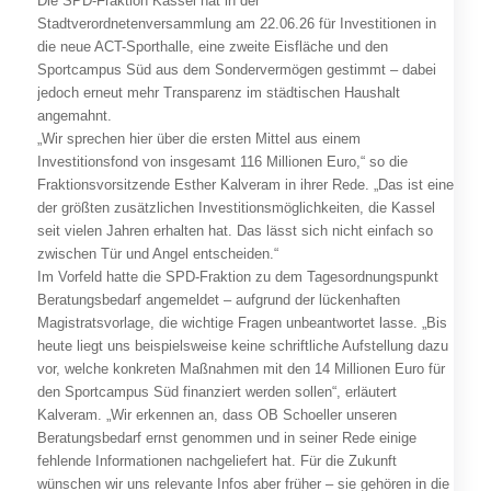
Die SPD-Fraktion Kassel hat in der
Stadtverordnetenversammlung am 22.06.26 für Investitionen in
die neue ACT-Sporthalle, eine zweite Eisfläche und den
Sportcampus Süd aus dem Sondervermögen gestimmt – dabei
jedoch erneut mehr Transparenz im städtischen Haushalt
angemahnt.
„Wir sprechen hier über die ersten Mittel aus einem
Investitionsfond von insgesamt 116 Millionen Euro,“ so die
Fraktionsvorsitzende Esther Kalveram in ihrer Rede. „Das ist eine
der größten zusätzlichen Investitionsmöglichkeiten, die Kassel
seit vielen Jahren erhalten hat. Das lässt sich nicht einfach so
zwischen Tür und Angel entscheiden.“
Im Vorfeld hatte die SPD-Fraktion zu dem Tagesordnungspunkt
Beratungsbedarf angemeldet – aufgrund der lückenhaften
Magistratsvorlage, die wichtige Fragen unbeantwortet lasse. „Bis
heute liegt uns beispielsweise keine schriftliche Aufstellung dazu
vor, welche konkreten Maßnahmen mit den 14 Millionen Euro für
den Sportcampus Süd finanziert werden sollen“, erläutert
Kalveram. „Wir erkennen an, dass OB Schoeller unseren
Beratungsbedarf ernst genommen und in seiner Rede einige
fehlende Informationen nachgeliefert hat. Für die Zukunft
wünschen wir uns relevante Infos aber früher – sie gehören in die