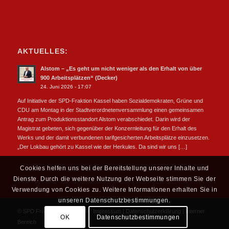
AKTUELLES:
Alstom – „Es geht um nicht weniger als den Erhalt von über
900 Arbeitsplätzen“ (Decker)
24. Juni 2026 - 17:07
Auf Initiative der SPD-Fraktion Kassel haben Sozialdemokraten, Grüne und
CDU am Montag in der Stadtverordnetenversammlung einen gemeinsamen
Antrag zum Produktionsstandort Alstom verabschiedet. Darin wird der
Magistrat gebeten, sich gegenüber der Konzernleitung für den Erhalt des
Werks und der damit verbundenen tarifgesicherten Arbeitsplätze einzusetzen.
„Der Lokbau gehört zu Kassel wie der Herkules. Da sind wir uns […]
Cookies helfen uns bei der Bereitstellung unserer Inhalte und
Dienste. Durch die weitere Nutzung der Webseite stimmen Sie der
Verwendung von Cookies zu. Weitere Informationen erhalten Sie in
unseren Datenschutzbestimmungen.
© SPD Fraktion Kassel 2019 |
Impressum
|
Datenschutzerklärung
|
Interner
OK
Datenschutzbestimmungen
Bereich