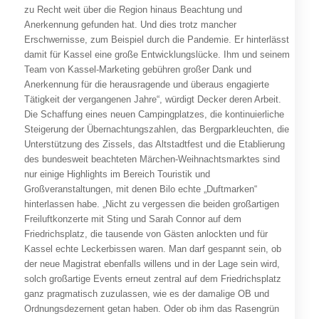
zu Recht weit über die Region hinaus Beachtung und
Anerkennung gefunden hat. Und dies trotz mancher
Erschwernisse, zum Beispiel durch die Pandemie. Er hinterlässt
damit für Kassel eine große Entwicklungslücke. Ihm und seinem
Team von Kassel-Marketing gebühren großer Dank und
Anerkennung für die herausragende und überaus engagierte
Tätigkeit der vergangenen Jahre“, würdigt Decker deren Arbeit.
Die Schaffung eines neuen Campingplatzes, die kontinuierliche
Steigerung der Übernachtungszahlen, das Bergparkleuchten, die
Unterstützung des Zissels, das Altstadtfest und die Etablierung
des bundesweit beachteten Märchen-Weihnachtsmarktes sind
nur einige Highlights im Bereich Touristik und
Großveranstaltungen, mit denen Bilo echte „Duftmarken“
hinterlassen habe. „Nicht zu vergessen die beiden großartigen
Freiluftkonzerte mit Sting und Sarah Connor auf dem
Friedrichsplatz, die tausende von Gästen anlockten und für
Kassel echte Leckerbissen waren. Man darf gespannt sein, ob
der neue Magistrat ebenfalls willens und in der Lage sein wird,
solch großartige Events erneut zentral auf dem Friedrichsplatz
ganz pragmatisch zuzulassen, wie es der damalige OB und
Ordnungsdezernent getan haben. Oder ob ihm das Rasengrün