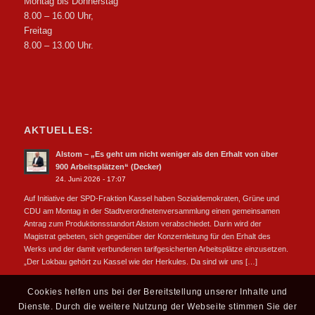
Montag bis Donnerstag
8.00 – 16.00 Uhr,
Freitag
8.00 – 13.00 Uhr.
AKTUELLES:
Alstom – „Es geht um nicht weniger als den Erhalt von über
900 Arbeitsplätzen“ (Decker)
24. Juni 2026 - 17:07
Auf Initiative der SPD-Fraktion Kassel haben Sozialdemokraten, Grüne und
CDU am Montag in der Stadtverordnetenversammlung einen gemeinsamen
Antrag zum Produktionsstandort Alstom verabschiedet. Darin wird der
Magistrat gebeten, sich gegenüber der Konzernleitung für den Erhalt des
Werks und der damit verbundenen tarifgesicherten Arbeitsplätze einzusetzen.
„Der Lokbau gehört zu Kassel wie der Herkules. Da sind wir uns […]
Cookies helfen uns bei der Bereitstellung unserer Inhalte und
Dienste. Durch die weitere Nutzung der Webseite stimmen Sie der