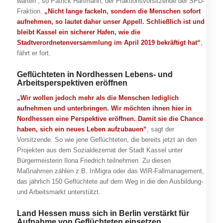
warten“, so Patrick Hartmann, der Fraktionsvorsitzende der SPD-
Fraktion.
„Nicht lange fackeln, sondern die Menschen sofort
aufnehmen, so lautet daher unser Appell. Schließlich ist und
bleibt Kassel ein sicherer Hafen, wie die
Stadtverordnetenversammlung im April 2019 bekräftigt hat“
,
fährt er fort.
Geflüchteten in Nordhessen Lebens- und
Arbeitsperspektiven eröffnen
„Wir wollen jedoch mehr als die Menschen lediglich
aufnehmen und unterbringen. Wir möchten ihnen hier in
Nordhessen eine Perspektive eröffnen. Damit sie die Chance
haben, sich ein neues Leben aufzubauen“
, sagt der
Vorsitzende. So wie jene Geflüchteten, die bereits jetzt an den
Projekten aus dem Sozialdezernat der Stadt Kassel unter
Bürgermeisterin Ilona Friedrich teilnehmen. Zu diesen
Maßnahmen zählen z.B. InMigra oder das WIR-Fallmanagement,
das jährlich 150 Geflüchtete auf dem Weg in die den Ausbildung-
und Arbeitsmarkt unterstützt.
Land Hessen muss sich in Berlin verstärkt für
Aufnahme von Geflüchteten einsetzen