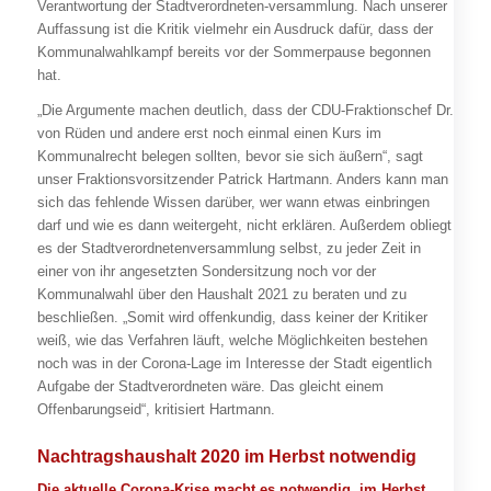
Verantwortung der Stadtverordneten-versammlung. Nach unserer
Auffassung ist die Kritik vielmehr ein Ausdruck dafür, dass der
Kommunalwahlkampf bereits vor der Sommerpause begonnen
hat.
„Die Argumente machen deutlich, dass der CDU-Fraktionschef Dr.
von Rüden und andere erst noch einmal einen Kurs im
Kommunalrecht belegen sollten, bevor sie sich äußern“, sagt
unser Fraktionsvorsitzender Patrick Hartmann. Anders kann man
sich das fehlende Wissen darüber, wer wann etwas einbringen
darf und wie es dann weitergeht, nicht erklären. Außerdem obliegt
es der Stadtverordnetenversammlung selbst, zu jeder Zeit in
einer von ihr angesetzten Sondersitzung noch vor der
Kommunalwahl über den Haushalt 2021 zu beraten und zu
beschließen. „Somit wird offenkundig, dass keiner der Kritiker
weiß, wie das Verfahren läuft, welche Möglichkeiten bestehen
noch was in der Corona-Lage im Interesse der Stadt eigentlich
Aufgabe der Stadtverordneten wäre. Das gleicht einem
Offenbarungseid“, kritisiert Hartmann.
Nachtragshaushalt 2020 im Herbst notwendig
Die aktuelle Corona-Krise macht es notwendig, im Herbst