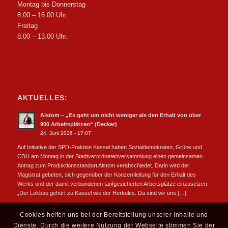
Montag bis Donnerstag
8.00 – 16.00 Uhr,
Freitag
8.00 – 13.00 Uhr.
AKTUELLES:
Alstom – „Es geht um nicht weniger als den Erhalt von über
900 Arbeitsplätzen“ (Decker)
24. Juni 2026 - 17:07
Auf Initiative der SPD-Fraktion Kassel haben Sozialdemokraten, Grüne und
CDU am Montag in der Stadtverordnetenversammlung einen gemeinsamen
Antrag zum Produktionsstandort Alstom verabschiedet. Darin wird der
Magistrat gebeten, sich gegenüber der Konzernleitung für den Erhalt des
Werks und der damit verbundenen tarifgesicherten Arbeitsplätze einzusetzen.
„Der Lokbau gehört zu Kassel wie der Herkules. Da sind wir uns […]
Cookies helfen uns bei der Bereitstellung unserer Inhalte und
Dienste. Durch die weitere Nutzung der Webseite stimmen Sie der