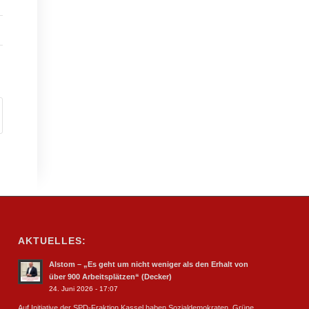
AKTUELLES:
Alstom – „Es geht um nicht weniger als den Erhalt von
über 900 Arbeitsplätzen“ (Decker)
24. Juni 2026 - 17:07
Auf Initiative der SPD-Fraktion Kassel haben Sozialdemokraten, Grüne