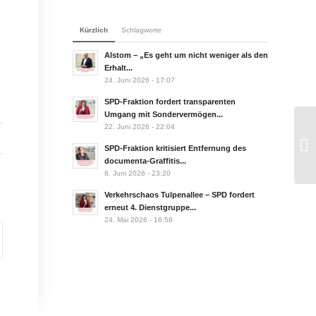
Kürzlich
Schlagworte
Alstom – „Es geht um nicht weniger als den
Erhalt...
24. Juni 2026 - 17:07
SPD-Fraktion fordert transparenten
Umgang mit Sondervermögen...
22. Juni 2026 - 22:04
Ha
SPD-Fraktion kritisiert Entfernung des
Ge
documenta-Graffitis...
8. Juni 2026 - 23:20
Verkehrschaos Tulpenallee – SPD fordert
erneut 4. Dienstgruppe...
24. Mai 2026 - 16:58