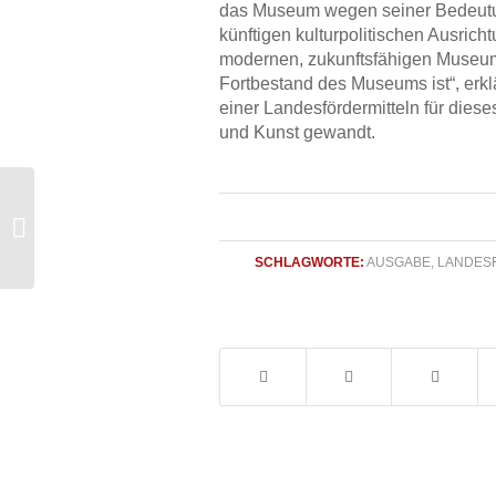
das Museum wegen seiner Bedeutun
künftigen kulturpolitischen Ausrich
modernen, zukunftsfähigen Museums
Fortbestand des Museums ist“, erk
einer Landesfördermitteln für dies
und Kunst gewandt.
Straßenausbaubeiträge: SPD-Fraktion
fordert Entlastung von Bürgern und
K...
SCHLAGWORTE:
AUSGABE
,
LANDES