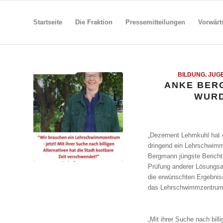
Startseite
Die Fraktion
Pressemitteilungen
Vorwärt
BILDUNG, JUG
ANKE BER
WURD
„Dezernent Lehmkuhl hat 
dringend ein Lehrschwimm
Bergmann jüngste Bericht
Prüfung anderer Lösungsa
die erwünschten Ergebnisse
das Lehrschwimmzentrum e
„Mit ihrer Suche nach bill