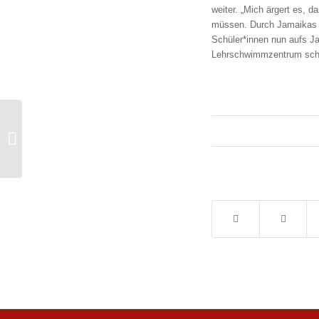
weiter. „Mich ärgert es, 
müssen. Durch Jamaikas D
Schüler*innen nun aufs Ja
Lehrschwimmzentrum scho
Handyverbot als
notwendiger Impuls –
Für die Konzentration,
Gesundheit und...