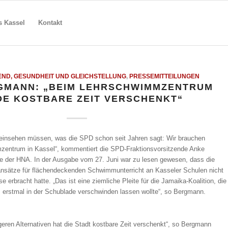
s Kassel
Kontakt
END, GESUNDHEIT UND GLEICHSTELLUNG
,
PRESSEMITTEILUNGEN
GMANN: „BEIM LEHRSCHWIMMZENTRUM
E KOSTBARE ZEIT VERSCHENKT“
einsehen müssen, was die SPD schon seit Jahren sagt: Wir brauchen
zentrum in Kassel“, kommentiert die SPD-Fraktionsvorsitzende Anke
e der HNA. In der Ausgabe vom 27. Juni war zu lesen gewesen, dass die
nsätze für flächendeckenden Schwimmunterricht an Kasseler Schulen nicht
 erbracht hatte. „Das ist eine ziemliche Pleite für die Jamaika-Koalition, die
rstmal in der Schublade verschwinden lassen wollte“, so Bergmann.
igeren Alternativen hat die Stadt kostbare Zeit verschenkt“, so Bergmann