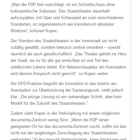
„Was die FDP hier vorschlägt, ist ein Schnellschuss ohne
kulturpolitische Substanz. Das Staatstheater dauerhaft
aufzuspalten, mit Oper und Schauspiel an zwei verschiedenen
Standorten, ist organisatorisch wie künstlerisch absoluter
Blödsinn“, kritisiert Kopec.
Der Standort des Staatstheaters in der Innenstadt sei nicht
zufällig gewählt, sondern bewusst zentral verankert – sowohl
räumlich als auch gesellschaftlich. „Das Theater gehört ins Herz
der Stadt, wo es für alle gut erreichbar ist und Teil des
städtischen Lebens bleibt. Ein Nebenschauplatz am Auestadion
wird diesem Anspruch nicht gerecht“, so Kopec weiter.
Die SPD-Fraktion begrüßt die Investition in das Interim am
Auestadion zur Überbrückung der Sanierungszeit, stellt jedoch
klar: „Die jetzige Lösung ist ein notwendiger Schritt, aber kein
Modell für die Zukunft des Staatstheaters.“
Zudem sieht Kopec in der Verknüpfung mit einem möglichen
documenta-Zentrum wenig Sinn: „Wenn die FDP einen
geeigneten Ort für das documenta-Zentrum sucht, sollte sie das
nicht mit der langfristigen Zerschlagung des Staatstheaters
verknüpfen.“ Kultur braucht Verlässlichkeit, klare Strukturen und