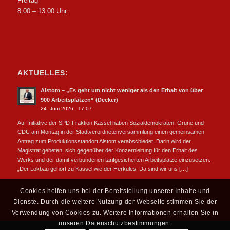
Freitag
8.00 – 13.00 Uhr.
AKTUELLES:
Alstom – „Es geht um nicht weniger als den Erhalt von über
900 Arbeitsplätzen“ (Decker)
24. Juni 2026 - 17:07
Auf Initiative der SPD-Fraktion Kassel haben Sozialdemokraten, Grüne und
CDU am Montag in der Stadtverordnetenversammlung einen gemeinsamen
Antrag zum Produktionsstandort Alstom verabschiedet. Darin wird der
Magistrat gebeten, sich gegenüber der Konzernleitung für den Erhalt des
Werks und der damit verbundenen tarifgesicherten Arbeitsplätze einzusetzen.
„Der Lokbau gehört zu Kassel wie der Herkules. Da sind wir uns […]
Cookies helfen uns bei der Bereitstellung unserer Inhalte und
Dienste. Durch die weitere Nutzung der Webseite stimmen Sie der
Verwendung von Cookies zu. Weitere Informationen erhalten Sie in
unseren Datenschutzbestimmungen.