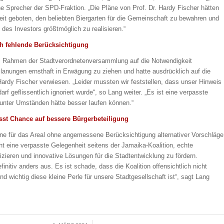
he Sprecher der SPD-Fraktion. „Die Pläne von Prof. Dr. Hardy Fischer hätten
it geboten, den beliebten Biergarten für die Gemeinschaft zu bewahren und
e des Investors größtmöglich zu realisieren.“
h fehlende Berücksichtigung
m Rahmen der Stadtverordnetenversammlung auf die Notwendigkeit
Planungen ernsthaft in Erwägung zu ziehen und hatte ausdrücklich auf die
Hardy Fischer verwiesen. „Leider mussten wir feststellen, dass unser Hinweis
rf geflissentlich ignoriert wurde“, so Lang weiter. „Es ist eine verpasste
 unter Umständen hätte besser laufen können.“
sst Chance auf bessere Bürgerbeteiligung
äne für das Areal ohne angemessene Berücksichtigung alternativer Vorschläge
cht eine verpasste Gelegenheit seitens der Jamaika-Koalition, echte
tizieren und innovative Lösungen für die Stadtentwicklung zu fördern.
efinitiv anders aus. Es ist schade, dass die Koalition offensichtlich nicht
und wichtig diese kleine Perle für unsere Stadtgesellschaft ist“, sagt Lang