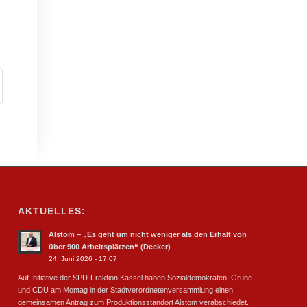
AKTUELLES:
Alstom – „Es geht um nicht weniger als den Erhalt von
über 900 Arbeitsplätzen“ (Decker)
24. Juni 2026 - 17:07
Auf Initiative der SPD-Fraktion Kassel haben Sozialdemokraten, Grüne
und CDU am Montag in der Stadtverordnetenversammlung einen
gemeinsamen Antrag zum Produktionsstandort Alstom verabschiedet.