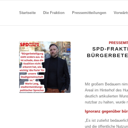
Startseite
Die Fraktion
Pressemitteilungen
Vorwärt
PRESSEMI
SPD-FRAKT
BÜRGERBETE
Mit großem Bedauern nimm
Areal im Hinterhof des Hug
deutlich artikulierten Wun
nutzbar zu halten, wurde 
Ignoranz gegenüber bürg
„Es ist zutiefst bedauerli
und die öffentliche Nutzu