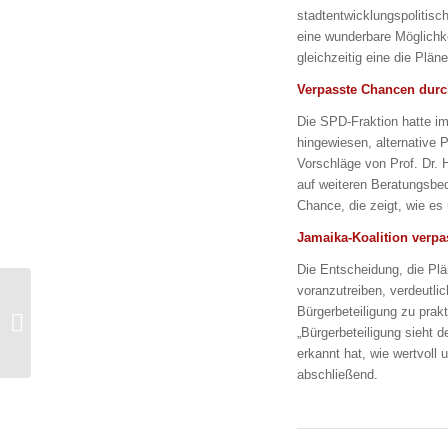
stadtentwicklungspolitisc
eine wunderbare Möglichke
gleichzeitig eine die Plän
Verpasste Chancen durc
Die SPD-Fraktion hatte i
hingewiesen, alternative 
Vorschläge von Prof. Dr. 
auf weiteren Beratungsbeda
Chance, die zeigt, wie es
Jamaika-Koalition verpa
Die Entscheidung, die Pl
voranzutreiben, verdeutli
Sabine Wurst: Das
Bürgerbeteiligung zu prak
Jugendparlament wird
„Bürgerbeteiligung sieht d
Kassels Demokratie
erkannt hat, wie wertvoll 
bereichern
abschließend.