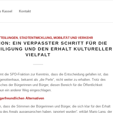
s Kassel
Kontakt
TTEILUNGEN
,
STADTENTWICKLUNG, MOBILITÄT UND VERKEHR
ION: EIN VERPASSTER SCHRITT FÜR DIE
ILIGUNG UND DEN ERHALT KULTURELLER
VIELFALT
t die SPD-Fraktion zur Kenntnis, dass die Entscheidung gefallen ist, das
enottenhaus, bekannt als „die Perle“, nicht weiter zu erhalten. Trotz des
sches der Bürgerinnen und Bürger, diesen Bereich für die Öffentlichkeit
nun ein anderer Weg eingeschlagen.
erfreundlichen Alternativen
ch, dass die Stimmen der Bürgerinnen und Bürger, die sich klar für den Erhalt
ng des Areals ausgesprochen haben, ignoriert wurden“, erklärt Mario Lang, der