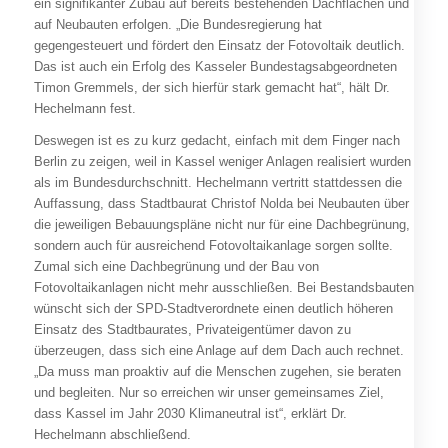
ein signifikanter Zubau auf bereits bestehenden Dachflächen und
auf Neubauten erfolgen. „Die Bundesregierung hat
gegengesteuert und fördert den Einsatz der Fotovoltaik deutlich.
Das ist auch ein Erfolg des Kasseler Bundestagsabgeordneten
Timon Gremmels, der sich hierfür stark gemacht hat“, hält Dr.
Hechelmann fest.
Deswegen ist es zu kurz gedacht, einfach mit dem Finger nach
Berlin zu zeigen, weil in Kassel weniger Anlagen realisiert wurden
als im Bundesdurchschnitt. Hechelmann vertritt stattdessen die
Auffassung, dass Stadtbaurat Christof Nolda bei Neubauten über
die jeweiligen Bebauungspläne nicht nur für eine Dachbegrünung,
sondern auch für ausreichend Fotovoltaikanlage sorgen sollte.
Zumal sich eine Dachbegrünung und der Bau von
Fotovoltaikanlagen nicht mehr ausschließen. Bei Bestandsbauten
wünscht sich der SPD-Stadtverordnete einen deutlich höheren
Einsatz des Stadtbaurates, Privateigentümer davon zu
überzeugen, dass sich eine Anlage auf dem Dach auch rechnet.
„Da muss man proaktiv auf die Menschen zugehen, sie beraten
und begleiten. Nur so erreichen wir unser gemeinsames Ziel,
dass Kassel im Jahr 2030 Klimaneutral ist“, erklärt Dr.
Hechelmann abschließend.