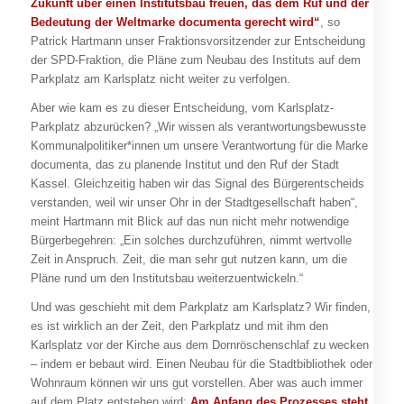
Zukunft über einen Institutsbau freuen, das dem Ruf und der
Bedeutung der Weltmarke documenta gerecht wird“
, so
Patrick Hartmann unser Fraktionsvorsitzender zur Entscheidung
der SPD-Fraktion, die Pläne zum Neubau des Instituts auf dem
Parkplatz am Karlsplatz nicht weiter zu verfolgen.
Aber wie kam es zu dieser Entscheidung, vom Karlsplatz-
Parkplatz abzurücken? „Wir wissen als verantwortungsbewusste
Kommunalpolitiker*innen um unsere Verantwortung für die Marke
documenta, das zu planende Institut und den Ruf der Stadt
Kassel. Gleichzeitig haben wir das Signal des Bürgerentscheids
verstanden, weil wir unser Ohr in der Stadtgesellschaft haben“,
meint Hartmann mit Blick auf das nun nicht mehr notwendige
Bürgerbegehren: „Ein solches durchzuführen, nimmt wertvolle
Zeit in Anspruch. Zeit, die man sehr gut nutzen kann, um die
Pläne rund um den Institutsbau weiterzuentwickeln.“
Und was geschieht mit dem Parkplatz am Karlsplatz? Wir finden,
es ist wirklich an der Zeit, den Parkplatz und mit ihm den
Karlsplatz vor der Kirche aus dem Dornröschenschlaf zu wecken
– indem er bebaut wird. Einen Neubau für die Stadtbibliothek oder
Wohnraum können wir uns gut vorstellen. Aber was auch immer
auf dem Platz entstehen wird:
Am Anfang des Prozesses steht