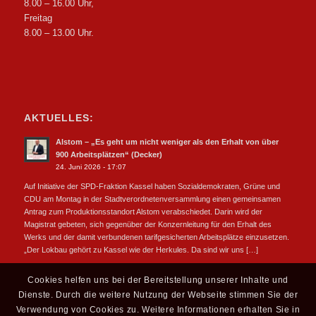
8.00 – 16.00 Uhr,
Freitag
8.00 – 13.00 Uhr.
AKTUELLES:
Alstom – „Es geht um nicht weniger als den Erhalt von über
900 Arbeitsplätzen“ (Decker)
24. Juni 2026 - 17:07
Auf Initiative der SPD-Fraktion Kassel haben Sozialdemokraten, Grüne und
CDU am Montag in der Stadtverordnetenversammlung einen gemeinsamen
Antrag zum Produktionsstandort Alstom verabschiedet. Darin wird der
Magistrat gebeten, sich gegenüber der Konzernleitung für den Erhalt des
Werks und der damit verbundenen tarifgesicherten Arbeitsplätze einzusetzen.
„Der Lokbau gehört zu Kassel wie der Herkules. Da sind wir uns […]
Cookies helfen uns bei der Bereitstellung unserer Inhalte und
Dienste. Durch die weitere Nutzung der Webseite stimmen Sie der
Verwendung von Cookies zu. Weitere Informationen erhalten Sie in