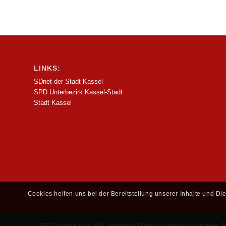
LINKS:
SDnet der Stadt Kassel
SPD Unterbezirk Kassel-Stadt
Stadt Kassel
Cookies helfen uns bei der Bereitstellung unserer Inhalte und D
© SPD Fraktion Kassel 2019 |
Impressum
|
Datenschutzerklärung
|
Interner B