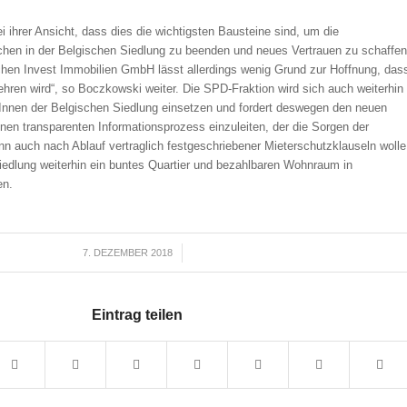
i ihrer Ansicht, dass dies die wichtigsten Bausteine sind, um die
hen in der Belgischen Siedlung zu beenden und neues Vertrauen zu schaffen
hen Invest Immobilien GmbH lässt allerdings wenig Grund zur Hoffnung, das
ehren wird“, so Boczkowski weiter. Die SPD-Fraktion wird sich auch weiterhin
rInnen der Belgischen Siedlung einsetzen und fordert deswegen den neuen
inen transparenten Informationsprozess einzuleiten, der die Sorgen der
enn auch nach Ablauf vertraglich festgeschriebener Mieterschutzklauseln wolle
iedlung weiterhin ein buntes Quartier und bezahlbaren Wohnraum in
en.
7. DEZEMBER 2018
/
Eintrag teilen