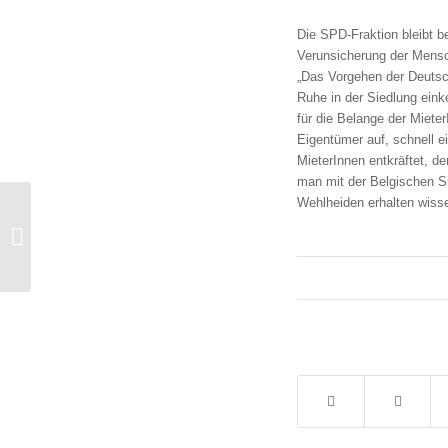
Die SPD-Fraktion bleibt be
Verunsicherung der Mensc
„Das Vorgehen der Deutsc
Ruhe in der Siedlung eink
für die Belange der Miete
Eigentümer auf, schnell e
MieterInnen entkräftet, d
man mit der Belgischen S
Wehlheiden erhalten wiss
Haushaltsplan 2019: Kassel
gemeinsame gestalten