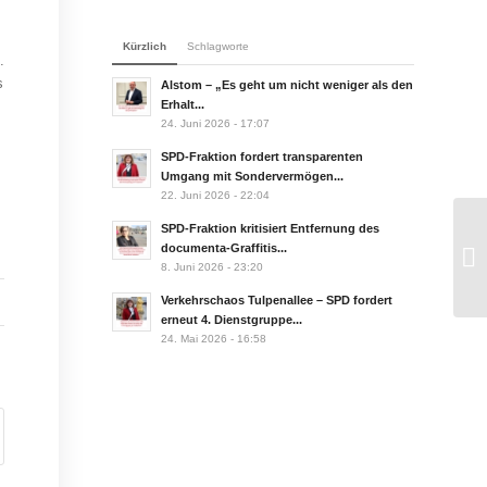
Kürzlich
Schlagworte
.
s
Alstom – „Es geht um nicht weniger als den
Erhalt...
24. Juni 2026 - 17:07
SPD-Fraktion fordert transparenten
Umgang mit Sondervermögen...
22. Juni 2026 - 22:04
SPD-Fraktion kritisiert Entfernung des
documenta-Graffitis...
8. Juni 2026 - 23:20
Verkehrschaos Tulpenallee – SPD fordert
erneut 4. Dienstgruppe...
24. Mai 2026 - 16:58