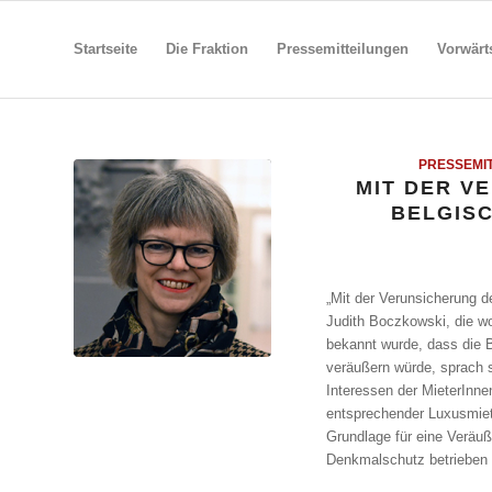
Startseite
Die Fraktion
Pressemitteilungen
Vorwärt
PRESSEMI
MIT DER V
BELGISC
„Mit der Verunsicherung d
Judith Boczkowski, die wo
bekannt wurde, dass die 
veräußern würde, sprach s
Interessen der MieterInn
entsprechender Luxusmiete
Grundlage für eine Veräuß
Denkmalschutz betrieben