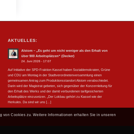
AKTUELLES:
Alstom – „Es geht um nicht weniger als den Erhalt von
über 900 Arbeitsplätzen“ (Decker)
24. Juni 2026 - 17:07
Auf Initiative der SPD-Fraktion Kassel haben Sozialdemokraten, Grüne
und CDU am Montag in der Stadtverordnetenversammlung einen
gemeinsamen Antrag zum Produktionsstandort Alstom verabschiedet.
Darin wird der Magistrat gebeten, sich gegenüber der Konzernleitung für
den Erhalt des Werks und der damit verbundenen tarifgesicherten
Arbeitsplätze einzusetzen. „Der Lokbau gehört zu Kassel wie der
Herkules. Da sind wir uns […]
g von Cookies zu. Weitere Informationen erhalten Sie in unseren