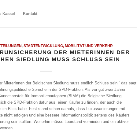
s Kassel
Kontakt
TTEILUNGEN
,
STADTENTWICKLUNG, MOBILITÄT UND VERKEHR
ERUNSICHERUNG DER MIETERINNEN DER
HEN SIEDLUNG MUSS SCHLUSS SEIN
er MieterInnen der Belgischen Siedlung muss endlich Schluss sein,“ das sagt
hnungspolitische Sprecherin der SPD-Fraktion. Als vor gut zwei Jahren
Bundesanstalt für Immobilienaufgaben (BIMA) die Belgische Siedlung
ich die SPD-Fraktion dafür aus, einen Käufer zu finden, der auch die
en im Blick habe. Fest stand schon damals, dass Luxussanierungen mit
 nicht erfolgen und eine bessere Informationspolitik seitens des Käufers
erung sein sollten. Weiterhin müsse Leerstand vermieden und ein aktiver
 werden.