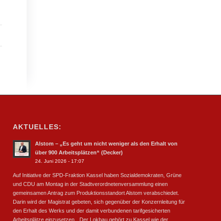
AKTUELLES:
Alstom – „Es geht um nicht weniger als den Erhalt von
über 900 Arbeitsplätzen“ (Decker)
24. Juni 2026 - 17:07
Auf Initiative der SPD-Fraktion Kassel haben Sozialdemokraten, Grüne
und CDU am Montag in der Stadtverordnetenversammlung einen
gemeinsamen Antrag zum Produktionsstandort Alstom verabschiedet.
Darin wird der Magistrat gebeten, sich gegenüber der Konzernleitung für
den Erhalt des Werks und der damit verbundenen tarifgesicherten
Arbeitsplätze einzusetzen. „Der Lokbau gehört zu Kassel wie der