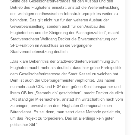
Sinne des Gesellschaftervertrages für den Ausbau und den
Betrieb des Flughafens einsetzt, anstatt die Weiterentwicklung
des wichtigen nordhessischen Infrastrukturprojektes weiter zu
behindern. Das gilt nicht nur für den weiteren Ausbau der
Gewerbeansiedlung, sondern auch für den Ausbau des
Flugbetriebes und der Steigerung der Passagierzahlen“, macht
Stadtverordneter Wolfgang Decker die Erwartungshaltung der
SPD-Fraktion im Anschluss an die vergangene
Stadtverordnetensitzung deutlich.
„Das klare Bekenntnis der Stadtverordnetenversammlung zum
Flughafen macht mehr als deutlich, dass hier grüne Parteipolitik
dem Gesellschafterinteresse der Stadt Kassel zu weichen hat.
Dem ist auch der Oberbürgermeister verpflichtet. Das haben
nunmehr auch CDU und FDP dem grünen Koalitionspartner und
ihrem OB ins „Stammbuch“ geschrieben“, macht Decker deutlich.
„Mit ständiger Miesmacherei, anstatt ihn wirtschaftlich nach vorn
zu bringen, erweist man dem Flughafen überregional einen
Bärendienst. Es sei denn, man setzt diese Methode gezielt ein,
um das Projekt zu torpedieren. Das ist allerdings kein guter
politischer Stil.“