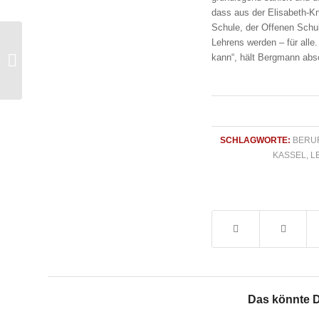
dass aus der Elisabeth-K
Schule, der Offenen Schu
SPD-Fraktion löst
Lehrens werden – für alle.
Versprechen ein: Fünf
kann“, hält Bergmann absc
Kasseler Schulen
werden grundlegend...
SCHLAGWORTE:
BERU
KASSEL
,
L
Das könnte D