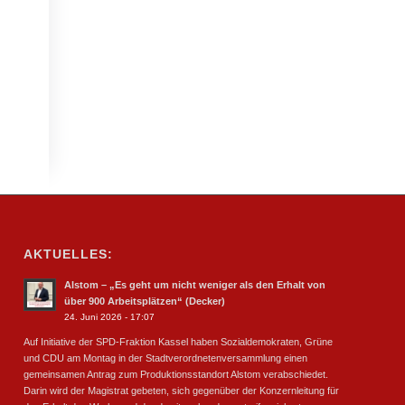
AKTUELLES:
Alstom – „Es geht um nicht weniger als den Erhalt von
über 900 Arbeitsplätzen“ (Decker)
24. Juni 2026 - 17:07
Auf Initiative der SPD-Fraktion Kassel haben Sozialdemokraten, Grüne
und CDU am Montag in der Stadtverordnetenversammlung einen
gemeinsamen Antrag zum Produktionsstandort Alstom verabschiedet.
Darin wird der Magistrat gebeten, sich gegenüber der Konzernleitung für