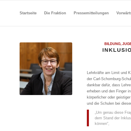
Startseite
Die Fraktion
Pressemitteilungen
Vorwärt
BILDUNG, JUG
INKLUSI
Lehrkräfte am Limit und K
der Carl-Schomburg-Schu
dankbar dafür, dass Lehre
erheben und den Finger i
körperlicher oder geistig
und die Schulen bei diese
„Um genau diese Frage
dem Stand der Inklusi
können“,