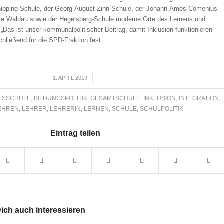
nipping-Schule, der Georg-August-Zinn-Schule, der Johann-Amos-Comenius-
le Waldau sowie der Hegelsberg-Schule moderne Orte des Lernens und
 „Das ist unser kommunalpolitischer Beitrag, damit Inklusion funktionieren
hließend für die SPD-Fraktion fest.
1. APRIL 2019
/
FSSCHULE
,
BILDUNGSPOLITIK
,
GESAMTSCHULE
,
INKLUSION
,
INTEGRATION
,
EHREN
,
LEHRER
,
LEHRERIN
,
LERNEN
,
SCHULE
,
SCHULPOLITIK
Eintrag teilen
ich auch interessieren