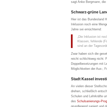
sagt Anke Bergmann, die s
Schwarz-grüne Lande
Hier ist das Bundesland He
Inklusion noch eine Meng
Jahre sei ernüchternd:
„Die Inklusion ist n
Klassen, fehlende (F
sind an der Tagesord
Zwar haben sich die gese
reicht schlichtweg nicht.
Doppelbesetzungen mit Le
Möglichkeiten der Aus-, F
Stadt Kassel invest
An vielen dieser Stellsch
drehen, schließlich entsch
Schulen und Lehrkräfte u
des
Schulsanierungs-Pro
grundlegend saniert und d