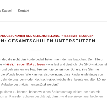
s Kassel
Kontakt
END, GESUNDHEIT UND GLEICHSTELLUNG
,
PRESSEMITTEILUNGEN
ON: GESAMTSCHULEN UNTERSTÜTZEN
inder, die nicht den Förderbedarf bekommen, den sie brauchen: Der Hilferuf
le –
kürzlich in der HNA zu lesen
– war laut und deutlich. Die SPD-Fraktion ist
r und Lehrerinnen wie Frau Frensel, die Leiterin der Schule, ihre Stimme
n die Wunde legen. Wie kann es also gelingen, dass Kinder unabhängig von
er Behinderung, Lern- oder Rechtschreibschwäche ihre Talente entfalten könne
r Aufgabe bestmöglich unterstützt werden?
 klären zu können, haben wir einen Berichtsantrag initiiert, der sich mit
on an Kasseler Schulen beschäftigt, damit wir diese zielgenauer begleiten