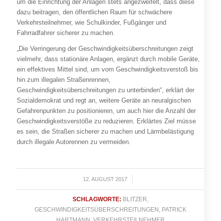
um die Einrichtung der Anlagen stets angezweifelt, dass diese
dazu beitragen, den öffentlichen Raum für schwächere
Verkehrsteilnehmer, wie Schulkinder, Fußgänger und
Fahrradfahrer sicherer zu m
achen.
„Die Verringerung der Geschwindigkeitsüberschreitungen zeigt
vielmehr, dass stationäre Anlagen, ergänzt durch mobile Geräte,
ein effektives Mittel sind, um vom Geschwindigkeitsverstoß bis
hin zum illegalen Straßenrennen,
Geschwindigkeitsüberschreitungen zu unterbinden“, erklärt der
Sozialdemokrat und regt an, weitere Geräte an neuralgischen
Gefahrenpunkten zu positionieren, um auch hier die Anzahl der
Geschwindigkeitsverstöße zu reduzieren. Erklärtes Ziel müsse
es sein, die Straßen sicherer zu machen und Lärmbelästigung
durch illegale Autorennen zu vermeiden.
12. AUGUST 2017
/
SCHLAGWORTE:
BLITZER
,
GESCHWINDIGKEITSÜBERSCHREITUNGEN
,
PATRICK
HARTMANN
,
VERKEHRSTEILNEHMER