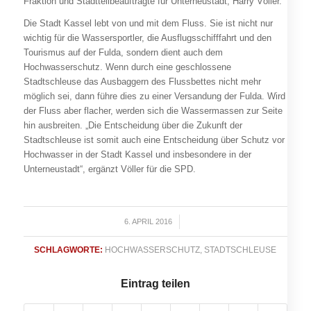
Fraktion und Stadtteilbeauftragte für Unterneustadt, Harry Völler.
Die Stadt Kassel lebt von und mit dem Fluss. Sie ist nicht nur
wichtig für die Wassersportler, die Ausflugsschifffahrt und den
Tourismus auf der Fulda, sondern dient auch dem
Hochwasserschutz. Wenn durch eine geschlossene
Stadtschleuse das Ausbaggern des Flussbettes nicht mehr
möglich sei, dann führe dies zu einer Versandung der Fulda. Wird
der Fluss aber flacher, werden sich die Wassermassen zur Seite
hin ausbreiten. „Die Entscheidung über die Zukunft der
Stadtschleuse ist somit auch eine Entscheidung über Schutz vor
Hochwasser in der Stadt Kassel und insbesondere in der
Unterneustadt“, ergänzt Völler für die SPD.
6. APRIL 2016
/
SCHLAGWORTE:
HOCHWASSERSCHUTZ
,
STADTSCHLEUSE
Eintrag teilen