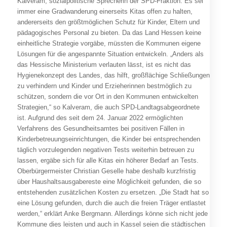
Kalveram, sozialpolitische Sprecherin der SPD-Fraktion. Es sei
immer eine Gradwanderung einerseits Kitas offen zu halten,
andererseits den größtmöglichen Schutz für Kinder, Eltern und
pädagogisches Personal zu bieten. Da das Land Hessen keine
einheitliche Strategie vorgäbe, müssten die Kommunen eigene
Lösungen für die angespannte Situation entwickeln. „Anders als
das Hessische Ministerium verlauten lässt, ist es nicht das
Hygienekonzept des Landes, das hilft, großflächige Schließungen
zu verhindern und Kinder und Erzieherinnen bestmöglich zu
schützen, sondern die vor Ort in den Kommunen entwickelten
Strategien,“ so Kalveram, die auch SPD-Landtagsabgeordnete
ist. Aufgrund des seit dem 24. Januar 2022 ermöglichten
Verfahrens des Gesundheitsamtes bei positiven Fällen in
Kinderbetreuungseinrichtungen, die Kinder bei entsprechenden
täglich vorzulegenden negativen Tests weiterhin betreuen zu
lassen, ergäbe sich für alle Kitas ein höherer Bedarf an Tests.
Oberbürgermeister Christian Geselle habe deshalb kurzfristig
über Haushaltsausgabereste eine Möglichkeit gefunden, die so
entstehenden zusätzlichen Kosten zu ersetzen. „Die Stadt hat so
eine Lösung gefunden, durch die auch die freien Träger entlastet
werden,“ erklärt Anke Bergmann. Allerdings könne sich nicht jede
Kommune dies leisten und auch in Kassel seien die städtischen