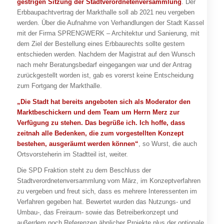
gestrigen Sitzung der Stadtverordnetenversammlung
. Der
Erbbaupachtvertrag der Markthalle soll ab 2021 neu vergeben
werden. Über die Aufnahme von Verhandlungen der Stadt Kassel
mit der Firma SPRENGWERK – Architektur und Sanierung, mit
dem Ziel der Bestellung eines Erbbaurechts sollte gestern
entschieden werden. Nachdem der Magistrat auf den Wunsch
nach mehr Beratungsbedarf eingegangen war und der Antrag
zurückgestellt worden ist, gab es vorerst keine Entscheidung
zum Fortgang der Markthalle.
„Die Stadt hat bereits angeboten sich als Moderator den
Marktbeschickern und dem Team um Herrn Merz zur
Verfügung zu stehen. Das begrüße ich. Ich hoffe, dass
zeitnah alle Bedenken, die zum vorgestellten Konzept
bestehen, ausgeräumt werden können“
, so Wurst, die auch
Ortsvorsteherin im Stadtteil ist, weiter.
Die SPD Fraktion steht zu dem Beschluss der
Stadtverordnetenversammlung vom März, im Konzeptverfahren
zu vergeben und freut sich, dass es mehrere Interessenten im
Verfahren gegeben hat. Bewertet wurden das Nutzungs- und
Umbau-, das Freiraum- sowie das Betreiberkonzept und
außerdem noch Referenzen ähnlicher Projekte plus der optionale