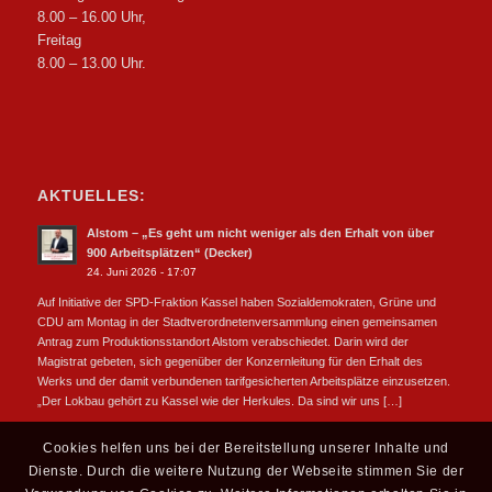
8.00 – 16.00 Uhr,
Freitag
8.00 – 13.00 Uhr.
AKTUELLES:
Alstom – „Es geht um nicht weniger als den Erhalt von über
900 Arbeitsplätzen“ (Decker)
24. Juni 2026 - 17:07
Auf Initiative der SPD-Fraktion Kassel haben Sozialdemokraten, Grüne und
CDU am Montag in der Stadtverordnetenversammlung einen gemeinsamen
Antrag zum Produktionsstandort Alstom verabschiedet. Darin wird der
Magistrat gebeten, sich gegenüber der Konzernleitung für den Erhalt des
Werks und der damit verbundenen tarifgesicherten Arbeitsplätze einzusetzen.
„Der Lokbau gehört zu Kassel wie der Herkules. Da sind wir uns […]
Cookies helfen uns bei der Bereitstellung unserer Inhalte und
Dienste. Durch die weitere Nutzung der Webseite stimmen Sie der