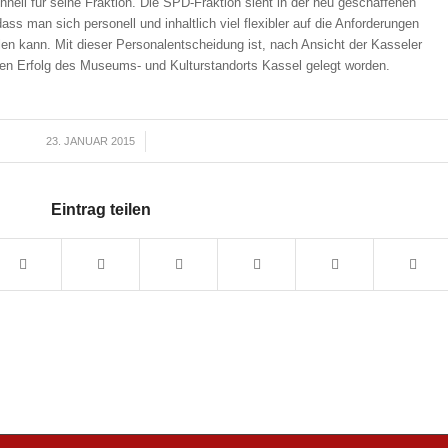
hnell für seine Fraktion. Die SPD-Fraktion sieht in der neu geschaffenen
ss man sich personell und inhaltlich viel flexibler auf die Anforderungen
n kann. Mit dieser Personalentscheidung ist, nach Ansicht der Kasseler
 den Erfolg des Museums- und Kulturstandorts Kassel gelegt worden.
23. JANUAR 2015
/
Eintrag teilen