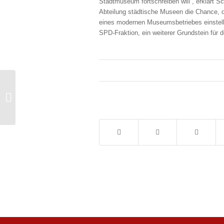
Stadtmuseum fortschreiben will“, erklärt Sc
Abteilung städtische Museen die Chance, da
eines modernen Museumsbetriebes einstelle
SPD-Fraktion, ein weiterer Grundstein für
Projekt Salzmann Höfe bringt den
Stadtteil voran