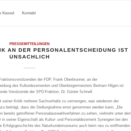
s Kassel
Kontakt
PRESSEMITTEILUNGEN
IK AN DER PERSONALENTSCHEIDUNG IST
UNSACHLICH
 Fraktionsvorsitzenden der FDP, Frank Oberbrunner, an der
eidung des Kulturdezernenten und Oberbürgermeisters Bertram Hilgen ist
tende Vorsitzende der SPD-Fraktion, Dr. Günter Schnell.
t seiner Kritik mehrere Sachverhalte zu vermengen, was wiederum der
dazu beiträgt, dass die Stellungnahme ernst genommen werden kann. „Die
en bereits getroffener Personalauswahlverfahren zu sehen, vielmehr unter de
 in seiner Eigenschaft als Kultur- und Personaldezernent Synergien bei den
ie Erfolgsgeschichte des Naturkundemuseums auch beim neu zu eröffnenden